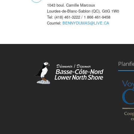
1043 boul. Camille Marcoux
Lourdes-de-Blanc-Sablon (QC), G0G 1W0
Tel: (418) 461-3222 / 1 866 461-9458
Courriel:
BENNYDUMAS@LIVE.CA
Planif