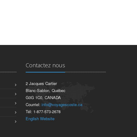
Contactez nous
2 Jacques Cartier
Blanc-Sablon, Québec
G0G 1C0, CANADA
Courriel:
info@voyagescoste.ca
Tél: 1-877-573-2678
English Website