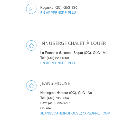
Kegaska (QC), G0G 1S0
EN APPRENDRE PLUS
INNUBERGE CHALET À LOUER
La Romaine (Unamen Shipu) (QC), G0G 1M0
Tel: (418) 229-1300
EN APPRENDRE PLUS
JEANS HOUSE
Harrington Harbour (QC), G0G 1N0
Tel: (418) 795-3354
Fax: (418) 795-3297
Courriel:
JEANSBOARDINGHOUSE@XPLORNET.COM