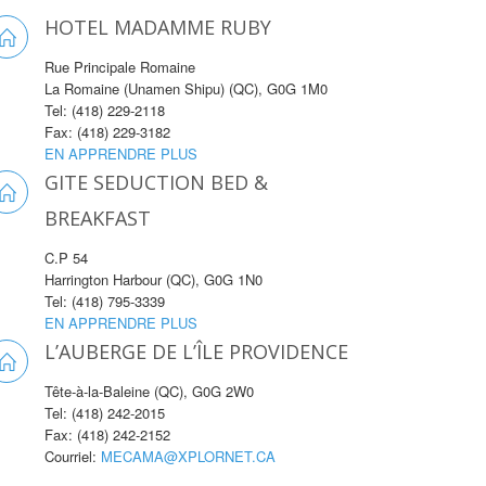
HOTEL MADAMME RUBY
Rue Principale Romaine
La Romaine (Unamen Shipu) (QC), G0G 1M0
Tel: (418) 229-2118
Fax: (418) 229-3182
EN APPRENDRE PLUS
GITE SEDUCTION BED &
BREAKFAST
C.P 54
Harrington Harbour (QC), G0G 1N0
Tel: (418) 795-3339
EN APPRENDRE PLUS
L’AUBERGE DE L’ÎLE PROVIDENCE
Tête-à-la-Baleine (QC), G0G 2W0
Tel: (418) 242-2015
Fax: (418) 242-2152
Courriel:
MECAMA@XPLORNET.CA